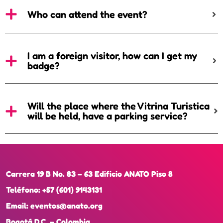
Who can attend the event?
I am a foreign visitor, how can I get my
badge?
Will the place where the Vitrina Turistica
will be held, have a parking service?
Carrera 19 B No. 83 – 63 Edificio ANATO Piso 8
Teléfono:
+57 (601) 9143131
Email:
eventos@anato.org
Bogotá D.C. – Colombia